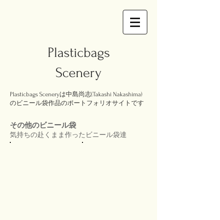
Plasticbags
Scenery
Plasticbags Sceneryは中島尚志(Takashi Nakashima)
のビニール袋作品のポートフォリオサイトです
その他のビニール袋
​気持ちの赴くまま作ったビニール袋達