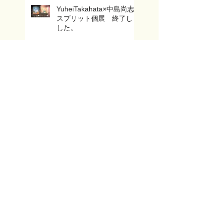
YuheiTakahata×中島尚志
スプリット個展 終了しま
した。
Yuhei Takahata&中島尚志
スプリット個展 開催中で
す！
2021年 1月 【Yuhei
takahata×中島尚志 スプ
リット個展】
これからの絵の制作と見せ
方。【UNKNON ASIA
2020 ONLINE】を終えて